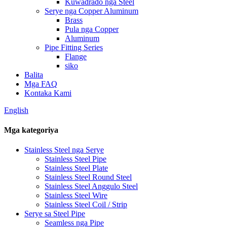
Kuwadrado nga Steel
Serye nga Copper Aluminum
Brass
Pula nga Copper
Aluminum
Pipe Fitting Series
Flange
siko
Balita
Mga FAQ
Kontaka Kami
English
Mga kategoriya
Stainless Steel nga Serye
Stainless Steel Pipe
Stainless Steel Plate
Stainless Steel Round Steel
Stainless Steel Anggulo Steel
Stainless Steel Wire
Stainless Steel Coil / Strip
Serye sa Steel Pipe
Seamless nga Pipe