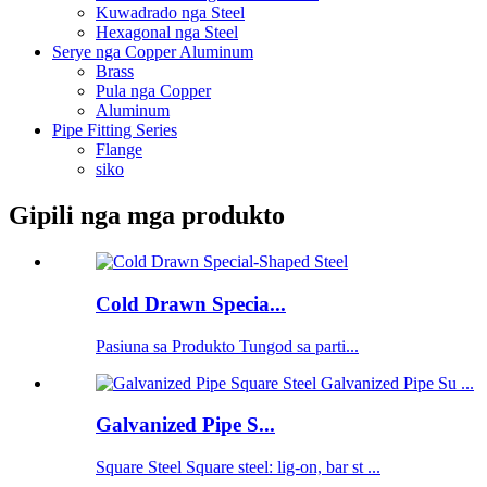
Kuwadrado nga Steel
Hexagonal nga Steel
Serye nga Copper Aluminum
Brass
Pula nga Copper
Aluminum
Pipe Fitting Series
Flange
siko
Gipili nga mga produkto
Cold Drawn Specia...
Pasiuna sa Produkto Tungod sa parti...
Galvanized Pipe S...
Square Steel Square steel: lig-on, bar st ...