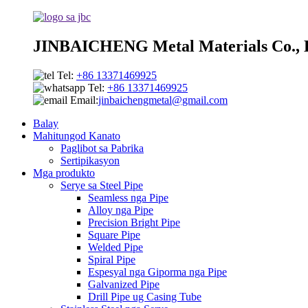
JINBAICHENG Metal Materials Co., 
Tel:
+86 13371469925
Tel:
+86 13371469925
Email:
jinbaichengmetal@gmail.com
Balay
Mahitungod Kanato
Paglibot sa Pabrika
Sertipikasyon
Mga produkto
Serye sa Steel Pipe
Seamless nga Pipe
Alloy nga Pipe
Precision Bright Pipe
Square Pipe
Welded Pipe
Spiral Pipe
Espesyal nga Giporma nga Pipe
Galvanized Pipe
Drill Pipe ug Casing Tube