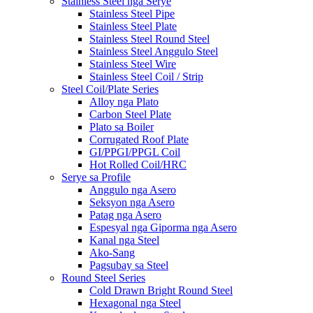
Stainless Steel nga Serye
Stainless Steel Pipe
Stainless Steel Plate
Stainless Steel Round Steel
Stainless Steel Anggulo Steel
Stainless Steel Wire
Stainless Steel Coil / Strip
Steel Coil/Plate Series
Alloy nga Plato
Carbon Steel Plate
Plato sa Boiler
Corrugated Roof Plate
GI/PPGI/PPGL Coil
Hot Rolled Coil/HRC
Serye sa Profile
Anggulo nga Asero
Seksyon nga Asero
Patag nga Asero
Espesyal nga Giporma nga Asero
Kanal nga Steel
Ako-Sang
Pagsubay sa Steel
Round Steel Series
Cold Drawn Bright Round Steel
Hexagonal nga Steel