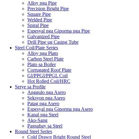
Alloy nga Pipe
Precision Bright Pipe
Square Pipe
Welded Pipe
Spiral Pipe
Espesyal nga Giporma nga Pipe
Galvanized Pipe
Drill Pipe ug Casing Tube
Steel Coil/Plate Series
Alloy nga Plato
Carbon Steel Plate
Plato sa Boiler
Corrugated Roof Plate
GI/PPGI/PPGL Coil
Hot Rolled Coil/HRC
Serye sa Profile
Anggulo nga Asero
Seksyon nga Asero
Patag nga Asero
Espesyal nga Giporma nga Asero
Kanal nga Steel
Ako-Sang
Pagsubay sa Steel
Round Steel Series
Cold Drawn Bright Round Steel