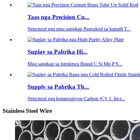
Taas nga Precision Cu...
Structural nga mga sangkap Pagsukod sa kaputli T...
Suplay sa Pabrika Hi...
Mga sangkap sa istruktura Brand C Si Mn P S...
Supply sa Pabrika Th...
Structural nga komposisyon Carbon (C): 1. Incr...
Stainless Steel Wire