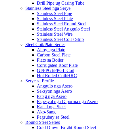
Drill Pipe ug Casing Tube
Stainless Steel nga Serye
Stainless Steel Pipe
Stainless Steel Plate
Stainless Steel Round Steel
Stainless Steel Anggulo Steel
Stainless Steel Wire
Stainless Steel Coil / Strip
Steel Coil/Plate Series
Alloy nga Plato
Carbon Steel Plate
Plato sa Boiler
Corrugated Roof Plate
GI/PPGI/PPGL Coil
Hot Rolled Coil/HRC
Serye sa Profile
Anggulo nga Asero
Seksyon nga Asero
Patag nga Asero
Espesyal nga Giporma nga Asero
Kanal nga Steel
Ako-Sang
Pagsubay sa Steel
Round Steel Series
Cold Drawn Bright Round Steel