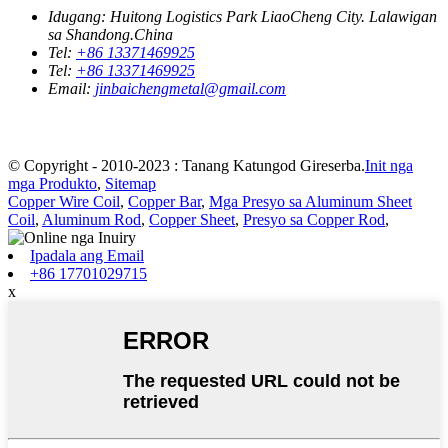
Idugang:
Huitong Logistics Park LiaoCheng City. Lalawigan
sa Shandong.China
Tel:
+86 13371469925
Tel:
+86 13371469925
Email:
jinbaichengmetal@gmail.com
© Copyright - 2010-2023 : Tanang Katungod Gireserba.
Init nga
mga Produkto
,
Sitemap
Copper Wire Coil
,
Copper Bar
,
Mga Presyo sa Aluminum Sheet
Coil
,
Aluminum Rod
,
Copper Sheet
,
Presyo sa Copper Rod
,
Ipadala ang Email
+86 17701029715
x