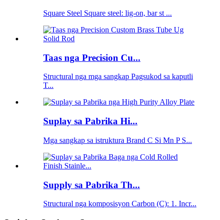
Square Steel Square steel: lig-on, bar st ...
Taas nga Precision Cu...
Structural nga mga sangkap Pagsukod sa kaputli
T...
Suplay sa Pabrika Hi...
Mga sangkap sa istruktura Brand C Si Mn P S...
Supply sa Pabrika Th...
Structural nga komposisyon Carbon (C): 1. Incr...