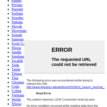
Pashto
Persian
Punjabi
Serbian
Sesotho
Sinhala
Slovak
Slovenian
Somali
Samoan
Scots Gaelic
Shona
Sindhi
Sundanese
Swahili
Tajik
Tamil
Telugu
Thai
Ukrainian
Urdu
Uzbek
Vietnamese
Welsh
Xhosa