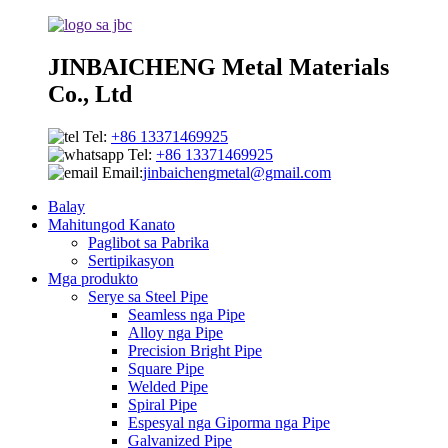
JINBAICHENG Metal Materials
Co., Ltd
Tel:
+86 13371469925
Tel:
+86 13371469925
Email:
jinbaichengmetal@gmail.com
Balay
Mahitungod Kanato
Paglibot sa Pabrika
Sertipikasyon
Mga produkto
Serye sa Steel Pipe
Seamless nga Pipe
Alloy nga Pipe
Precision Bright Pipe
Square Pipe
Welded Pipe
Spiral Pipe
Espesyal nga Giporma nga Pipe
Galvanized Pipe