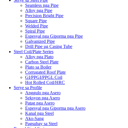
Serye sa Steel Pipe
Seamless nga Pipe
Alloy nga Pipe
Precision Bright Pipe
Square Pipe
Welded Pipe
Spiral Pipe
Espesyal nga Giporma nga Pipe
Galvanized Pipe
Drill Pipe ug Casing Tube
Steel Coil/Plate Series
Alloy nga Plato
Carbon Steel Plate
Plato sa Boiler
Corrugated Roof Plate
GI/PPGI/PPGL Coil
Hot Rolled Coil/HRC
Serye sa Profile
Anggulo nga Asero
Seksyon nga Asero
Patag nga Asero
Espesyal nga Giporma nga Asero
Kanal nga Steel
Ako-Sang
Pagsubay sa Steel