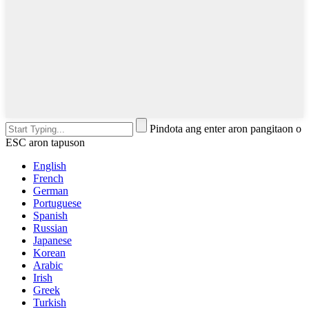
Pindota ang enter aron pangitaon o
ESC aron tapuson
English
French
German
Portuguese
Spanish
Russian
Japanese
Korean
Arabic
Irish
Greek
Turkish