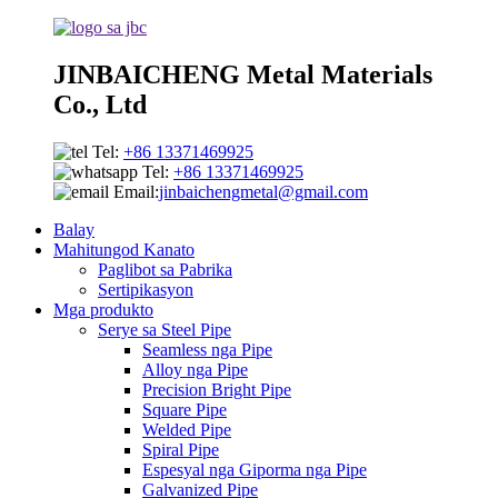
JINBAICHENG Metal Materials
Co., Ltd
Tel:
+86 13371469925
Tel:
+86 13371469925
Email:
jinbaichengmetal@gmail.com
Balay
Mahitungod Kanato
Paglibot sa Pabrika
Sertipikasyon
Mga produkto
Serye sa Steel Pipe
Seamless nga Pipe
Alloy nga Pipe
Precision Bright Pipe
Square Pipe
Welded Pipe
Spiral Pipe
Espesyal nga Giporma nga Pipe
Galvanized Pipe