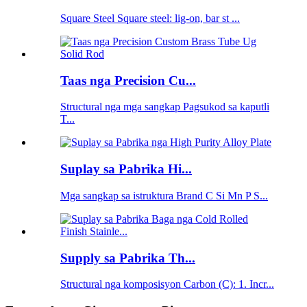
Square Steel Square steel: lig-on, bar st ...
Taas nga Precision Cu...
Structural nga mga sangkap Pagsukod sa kaputli
T...
Suplay sa Pabrika Hi...
Mga sangkap sa istruktura Brand C Si Mn P S...
Supply sa Pabrika Th...
Structural nga komposisyon Carbon (C): 1. Incr...