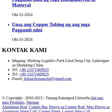
Materyal
Okt-31-2024
Unsa ang Copper Tubing ug ang mga
Paggamit niini
Okt-31-2024
KONTAK KAMI
Idugang:
Huitong Logistics Park LiaoCheng City. Lalawigan
sa Shandong.China
Tel:
+86 13371469925
Tel:
+86 13371469925
Email:
jinbaichengmetal@gmail.com
© Copyright - 2010-2023 : Tanang Katungod Gireserba.
Init nga
mga Produkto
,
Sitemap
Aluminum Rod
,
Copper Bar
,
Presyo sa Copper Rod
,
Mga Presyo sa
Aluminum Sheet Coil
,
Copper Sheet
,
Copper Wire Coil
,