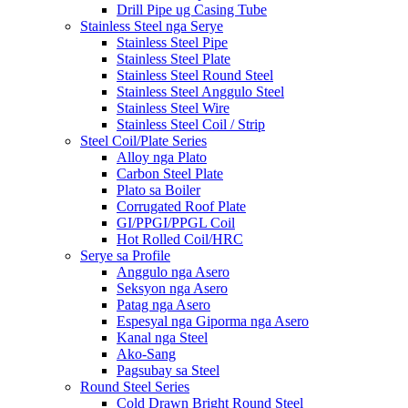
Drill Pipe ug Casing Tube
Stainless Steel nga Serye
Stainless Steel Pipe
Stainless Steel Plate
Stainless Steel Round Steel
Stainless Steel Anggulo Steel
Stainless Steel Wire
Stainless Steel Coil / Strip
Steel Coil/Plate Series
Alloy nga Plato
Carbon Steel Plate
Plato sa Boiler
Corrugated Roof Plate
GI/PPGI/PPGL Coil
Hot Rolled Coil/HRC
Serye sa Profile
Anggulo nga Asero
Seksyon nga Asero
Patag nga Asero
Espesyal nga Giporma nga Asero
Kanal nga Steel
Ako-Sang
Pagsubay sa Steel
Round Steel Series
Cold Drawn Bright Round Steel