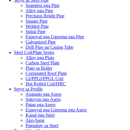
Serye sa Steel Pipe
Seamless nga Pipe
Alloy nga Pipe
Precision Bright Pipe
Square Pipe
Welded Pipe
Spiral Pipe
Espesyal nga Giporma nga Pipe
Galvanized Pipe
Drill Pipe ug Casing Tube
Steel Coil/Plate Series
Alloy nga Plato
Carbon Steel Plate
Plato sa Boiler
Corrugated Roof Plate
GI/PPGI/PPGL Coil
Hot Rolled Coil/HRC
Serye sa Profile
Anggulo nga Asero
Seksyon nga Asero
Patag nga Asero
Espesyal nga Giporma nga Asero
Kanal nga Steel
Ako-Sang
Pagsubay sa Steel