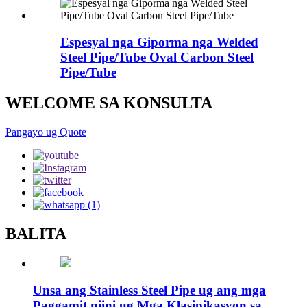
Espesyal nga Giporma nga Welded
Steel Pipe/Tube Oval Carbon Steel
Pipe/Tube
WELCOME SA KONSULTA
Pangayo ug Quote
BALITA
Unsa ang Stainless Steel Pipe ug ang mga
Paggamit niini ug Mga Klasipikasyon sa