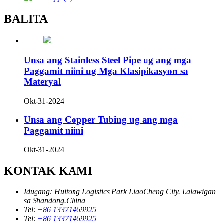
BALITA
Unsa ang Stainless Steel Pipe ug ang mga
Paggamit niini ug Mga Klasipikasyon sa
Materyal
Okt-31-2024
Unsa ang Copper Tubing ug ang mga
Paggamit niini
Okt-31-2024
KONTAK KAMI
Idugang:
Huitong Logistics Park LiaoCheng City. Lalawigan
sa Shandong.China
Tel:
+86 13371469925
Tel:
+86 13371469925