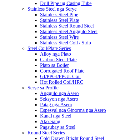
Drill Pipe ug Casing Tube
Stainless Steel nga Serye
Stainless Steel Pipe
Stainless Steel Plate
Stainless Steel Round Steel
Stainless Steel Anggulo Steel
Stainless Steel Wire
Stainless Steel Coil / Strip
Steel Coil/Plate Series
Alloy nga Plato
Carbon Steel Plate
Plato sa Boiler
Corrugated Roof Plate
GI/PPGI/PPGL Coil
Hot Rolled Coil/HRC
Serye sa Profile
Anggulo nga Asero
Seksyon nga Asero
Patag nga Asero
Espesyal nga Giporma nga Asero
Kanal nga Steel
Ako-Sang
Pagsubay sa Steel
Round Steel Series
Cold Drawn Bright Round Steel