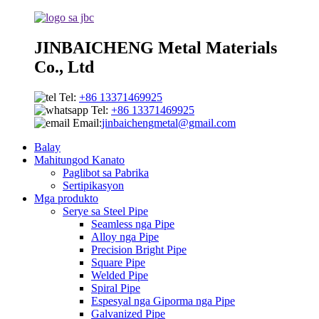
JINBAICHENG Metal Materials
Co., Ltd
Tel:
+86 13371469925
Tel:
+86 13371469925
Email:
jinbaichengmetal@gmail.com
Balay
Mahitungod Kanato
Paglibot sa Pabrika
Sertipikasyon
Mga produkto
Serye sa Steel Pipe
Seamless nga Pipe
Alloy nga Pipe
Precision Bright Pipe
Square Pipe
Welded Pipe
Spiral Pipe
Espesyal nga Giporma nga Pipe
Galvanized Pipe