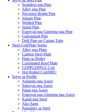
Serye sa Steel Pipe
Seamless nga Pipe
Alloy nga Pipe
Precision Bright Pipe
Square Pipe
Welded Pipe
Spiral Pipe
Espesyal nga Giporma nga Pipe
Galvanized Pipe
Drill Pipe ug Casing Tube
Steel Coil/Plate Series
Alloy nga Plato
Carbon Steel Plate
Plato sa Boiler
Corrugated Roof Plate
GI/PPGI/PPGL Coil
Hot Rolled Coil/HRC
Serye sa Profile
Anggulo nga Asero
Seksyon nga Asero
Patag nga Asero
Espesyal nga Giporma nga Asero
Kanal nga Steel
Ako-Sang
Pagsubay sa Steel