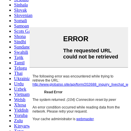
Sinhala
Slovak
Slovenian
Somali
Samoan
Scots Gaelic
Shona
Sindhi
Sundanese
Swahili
Tajik
Tamil
Telugu
Thai
Ukrainian
Urdu
Uzbek
Vietnamese
Welsh
Xhosa
Yiddish
Yoruba
Zulu
Kinyarwanda