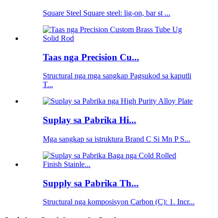
Square Steel Square steel: lig-on, bar st ...
Taas nga Precision Cu...
Structural nga mga sangkap Pagsukod sa kaputli
T...
Suplay sa Pabrika Hi...
Mga sangkap sa istruktura Brand C Si Mn P S...
Supply sa Pabrika Th...
Structural nga komposisyon Carbon (C): 1. Incr...