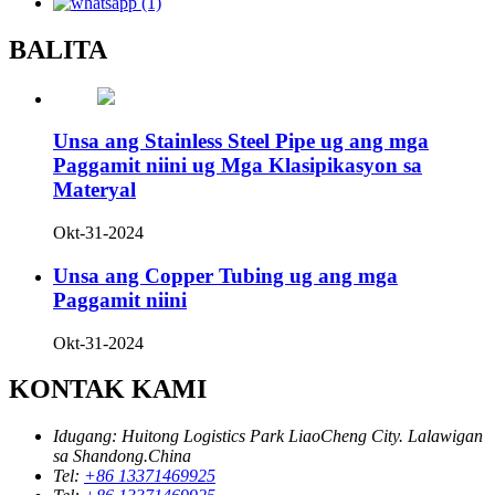
BALITA
Unsa ang Stainless Steel Pipe ug ang mga
Paggamit niini ug Mga Klasipikasyon sa
Materyal
Okt-31-2024
Unsa ang Copper Tubing ug ang mga
Paggamit niini
Okt-31-2024
KONTAK KAMI
Idugang:
Huitong Logistics Park LiaoCheng City. Lalawigan
sa Shandong.China
Tel:
+86 13371469925