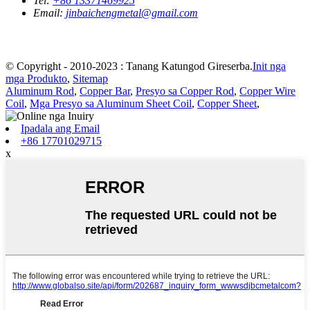
Tel:
+86 13371469925
Email:
jinbaichengmetal@gmail.com
© Copyright - 2010-2023 : Tanang Katungod Gireserba.
Init nga
mga Produkto
,
Sitemap
Aluminum Rod
,
Copper Bar
,
Presyo sa Copper Rod
,
Copper Wire
Coil
,
Mga Presyo sa Aluminum Sheet Coil
,
Copper Sheet
,
Ipadala ang Email
+86 17701029715
x