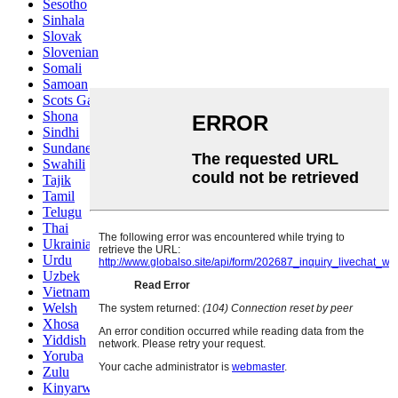
Sesotho
Sinhala
Slovak
Slovenian
Somali
Samoan
Scots Gaelic
Shona
Sindhi
Sundanese
Swahili
Tajik
Tamil
Telugu
Thai
Ukrainian
Urdu
Uzbek
Vietnamese
Welsh
Xhosa
Yiddish
Yoruba
Zulu
Kinyarwanda