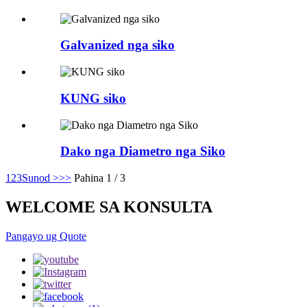
Galvanized nga siko
KUNG siko
Dako nga Diametro nga Siko
1
2
3
Sunod >
>>
Pahina 1 / 3
WELCOME SA KONSULTA
Pangayo ug Quote