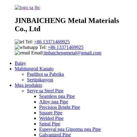
JINBAICHENG Metal Materials
Co., Ltd
Tel:
+86 13371469925
Tel:
+86 13371469925
Email:
jinbaichengmetal@gmail.com
Balay
Mahitungod Kanato
Paglibot sa Pabrika
Sertipikasyon
Mga produkto
Serye sa Steel Pipe
Seamless nga Pipe
Alloy nga Pipe
Precision Bright Pipe
Square Pipe
Welded Pipe
Spiral Pipe
Espesyal nga Giporma nga Pipe
Galvanized Pipe