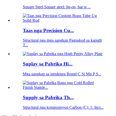
Square Steel Square steel: lig-on, bar st ...
Taas nga Precision Cu...
Structural nga mga sangkap Pagsukod sa kaputli
T...
Suplay sa Pabrika Hi...
Mga sangkap sa istruktura Brand C Si Mn P S...
Supply sa Pabrika Th...
Structural nga komposisyon Carbon (C): 1. Incr...