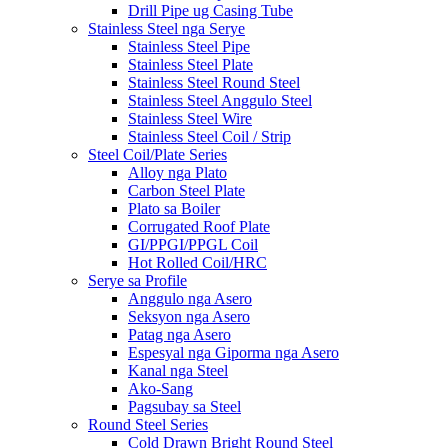
Drill Pipe ug Casing Tube
Stainless Steel nga Serye
Stainless Steel Pipe
Stainless Steel Plate
Stainless Steel Round Steel
Stainless Steel Anggulo Steel
Stainless Steel Wire
Stainless Steel Coil / Strip
Steel Coil/Plate Series
Alloy nga Plato
Carbon Steel Plate
Plato sa Boiler
Corrugated Roof Plate
GI/PPGI/PPGL Coil
Hot Rolled Coil/HRC
Serye sa Profile
Anggulo nga Asero
Seksyon nga Asero
Patag nga Asero
Espesyal nga Giporma nga Asero
Kanal nga Steel
Ako-Sang
Pagsubay sa Steel
Round Steel Series
Cold Drawn Bright Round Steel