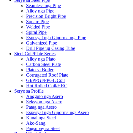
Serye sa Steel Pipe
Seamless nga Pipe
Alloy nga Pipe
Precision Bright Pipe
Square Pipe
Welded Pipe
Spiral Pipe
Espesyal nga Giporma nga Pipe
Galvanized Pipe
Drill Pipe ug Casing Tube
Steel Coil/Plate Series
Alloy nga Plato
Carbon Steel Plate
Plato sa Boiler
Corrugated Roof Plate
GI/PPGI/PPGL Coil
Hot Rolled Coil/HRC
Serye sa Profile
Anggulo nga Asero
Seksyon nga Asero
Patag nga Asero
Espesyal nga Giporma nga Asero
Kanal nga Steel
Ako-Sang
Pagsubay sa Steel