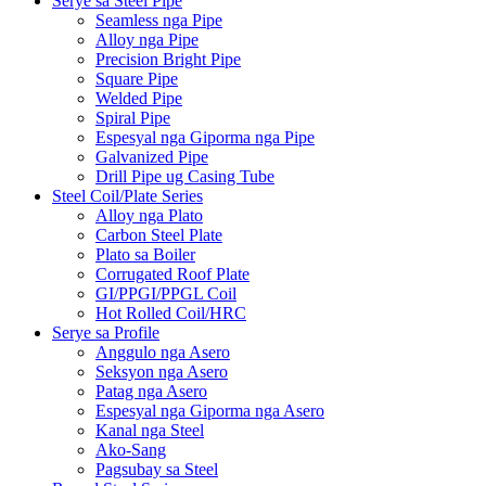
Serye sa Steel Pipe
Seamless nga Pipe
Alloy nga Pipe
Precision Bright Pipe
Square Pipe
Welded Pipe
Spiral Pipe
Espesyal nga Giporma nga Pipe
Galvanized Pipe
Drill Pipe ug Casing Tube
Steel Coil/Plate Series
Alloy nga Plato
Carbon Steel Plate
Plato sa Boiler
Corrugated Roof Plate
GI/PPGI/PPGL Coil
Hot Rolled Coil/HRC
Serye sa Profile
Anggulo nga Asero
Seksyon nga Asero
Patag nga Asero
Espesyal nga Giporma nga Asero
Kanal nga Steel
Ako-Sang
Pagsubay sa Steel