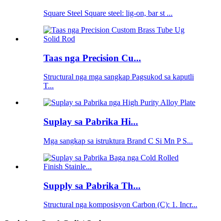
Square Steel Square steel: lig-on, bar st ...
Taas nga Precision Cu...
Structural nga mga sangkap Pagsukod sa kaputli
T...
Suplay sa Pabrika Hi...
Mga sangkap sa istruktura Brand C Si Mn P S...
Supply sa Pabrika Th...
Structural nga komposisyon Carbon (C): 1. Incr...