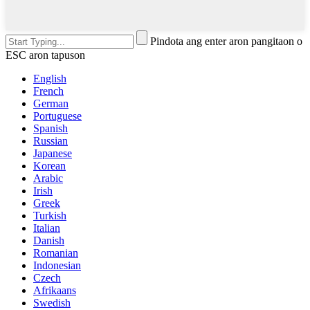
Pindota ang enter aron pangitaon o
ESC aron tapuson
English
French
German
Portuguese
Spanish
Russian
Japanese
Korean
Arabic
Irish
Greek
Turkish
Italian
Danish
Romanian
Indonesian
Czech
Afrikaans
Swedish