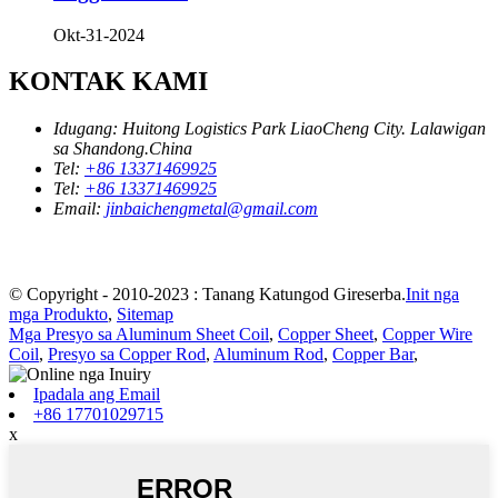
Okt-31-2024
KONTAK KAMI
Idugang:
Huitong Logistics Park LiaoCheng City. Lalawigan
sa Shandong.China
Tel:
+86 13371469925
Tel:
+86 13371469925
Email:
jinbaichengmetal@gmail.com
© Copyright - 2010-2023 : Tanang Katungod Gireserba.
Init nga
mga Produkto
,
Sitemap
Mga Presyo sa Aluminum Sheet Coil
,
Copper Sheet
,
Copper Wire
Coil
,
Presyo sa Copper Rod
,
Aluminum Rod
,
Copper Bar
,
Ipadala ang Email
+86 17701029715
x