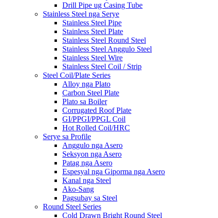
Drill Pipe ug Casing Tube
Stainless Steel nga Serye
Stainless Steel Pipe
Stainless Steel Plate
Stainless Steel Round Steel
Stainless Steel Anggulo Steel
Stainless Steel Wire
Stainless Steel Coil / Strip
Steel Coil/Plate Series
Alloy nga Plato
Carbon Steel Plate
Plato sa Boiler
Corrugated Roof Plate
GI/PPGI/PPGL Coil
Hot Rolled Coil/HRC
Serye sa Profile
Anggulo nga Asero
Seksyon nga Asero
Patag nga Asero
Espesyal nga Giporma nga Asero
Kanal nga Steel
Ako-Sang
Pagsubay sa Steel
Round Steel Series
Cold Drawn Bright Round Steel