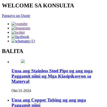
WELCOME SA KONSULTA
Pangayo ug Quote
BALITA
Unsa ang Stainless Steel Pipe ug ang mga
Paggamit niini ug Mga Klasipikasyon sa
Materyal
Okt-31-2024
Unsa ang Copper Tubing ug ang mga
Paggamit niini